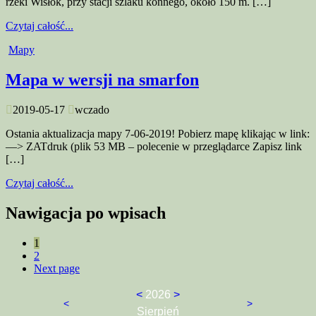
rzeki Wisłok, przy stacji szlaku konnego, około 150 m. […]
Czytaj całość...
Mapy
Mapa w wersji na smarfon
2019-05-17
wczado
Ostania aktualizacja mapy 7-06-2019! Pobierz mapę klikając w link:
—> ZATdruk (plik 53 MB – polecenie w przeglądarce Zapisz link
[…]
Czytaj całość...
Nawigacja po wpisach
1
2
Next page
<
2026
>
<
>
Sierpień